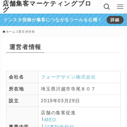
店舗集客マーケティングブロ
グ
インスタ投稿が集客につながるツールを公開！
詳細
ホーム
運営者情報
運営者情報
会社名
フォーデザイン株式会社
所在地
埼玉県川越市寺尾８０７
設立
2019年03月29日
店舗の集客促進
└
MEO
事業内容
└
記事制作代行