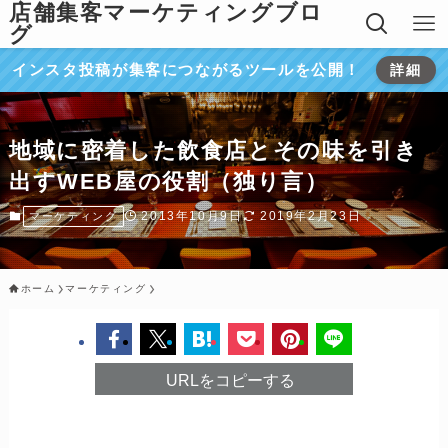
店舗集客マーケティングブロ
グ
インスタ投稿が集客につながるツールを公開！
詳細
地域に密着した飲食店とその味を引き
出すWEB屋の役割（独り言）
2013年10月9日
2019年2月23日
マーケティング
ホーム
マーケティング
URLをコピーする