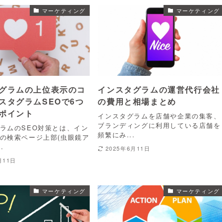
マーケティング
マーケティング
グラムの上位表示のコ
インスタグラムの運営代行会社
スタグラムSEOで6つ
の費用と相場まとめ
ポイント
インスタグラムを店舗や企業の集客、
ブランディングに利用している店舗を
ラムのSEO対策とは、イン
頻繁にみ...
の検索ページ上部(虫眼鏡ア
.
2025年6月11日
月11日
マーケティング
マーケティング