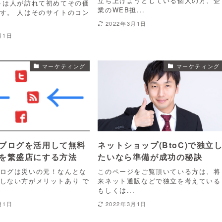
立ち上げようとしている個人の方、企
トは人が訪れて初めてその価
業のWEB担...
す。 人はそのサイトのコン
.
2022年3月1日
月1日
マーケティング
マーケティング
ブログを活用して無料
ネットショップ(BtoC)で独立
を繁盛店にする方法
たいなら準備が成功の秘訣
ログは災いの元！なんとな
このページをご覧頂いている方は、将
しない方がメリットあり で
来ネット通販などで独立を考えている
.
もしくは...
月1日
2022年3月1日