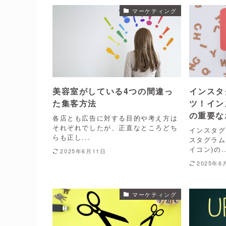
マーケティング
美容室がしている4つの間違っ
インスタ
た集客方法
ツ！イン
の重要な
各店とも広告に対する目的や考え方は
それぞれでしたが、正直なところどち
インスタグ
らも正し...
スタグラム
イコン)の..
2025年6月11日
2025年6
マーケティング