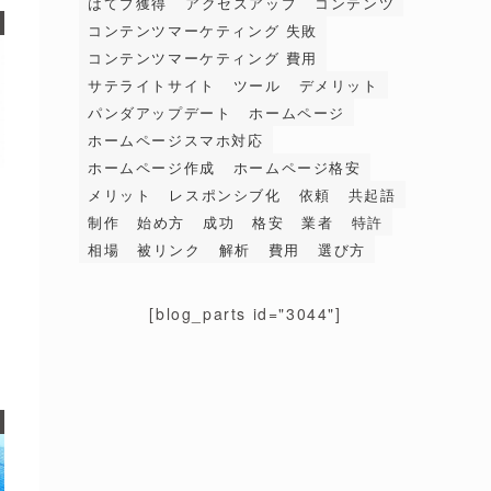
はてブ獲得
アクセスアップ
コンテンツ
コンテンツマーケティング 失敗
コンテンツマーケティング 費用
サテライトサイト
ツール
デメリット
パンダアップデート
ホームページ
ホームページスマホ対応
ホームページ作成
ホームページ格安
メリット
レスポンシブ化
依頼
共起語
制作
始め方
成功
格安
業者
特許
相場
被リンク
解析
費用
選び方
[blog_parts id="3044"]