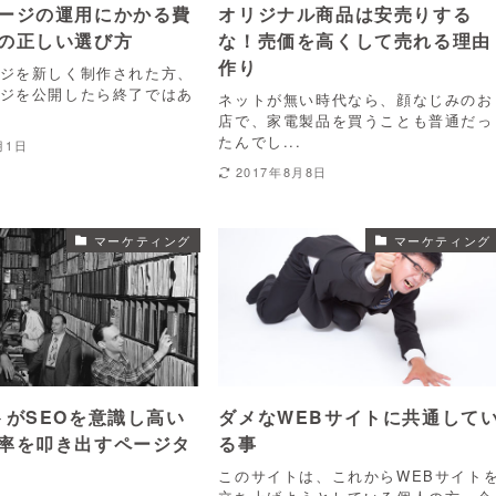
ージの運用にかかる費
オリジナル商品は安売りする
の正しい選び方
な！売価を高くして売れる理由
作り
ジを新しく制作された方、
ジを公開したら終了ではあ
ネットが無い時代なら、顔なじみのお
.
店で、家電製品を買うことも普通だっ
たんでし...
月1日
2017年8月8日
マーケティング
マーケティング
トがSEOを意識し高い
ダメなWEBサイトに共通して
率を叩き出すページタ
る事
このサイトは、これからWEBサイト