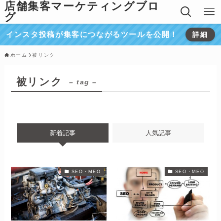
店舗集客マーケティングブロ
グ
インスタ投稿が集客につながるツールを公開！
詳細
ホーム
被リンク
被リンク
– tag –
新着記事
人気記事
SEO・MEO
SEO・MEO