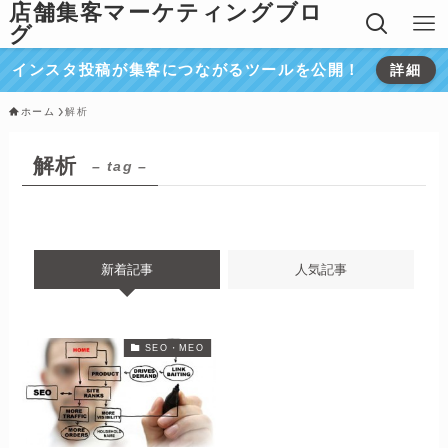
店舗集客マーケティングブロ
グ
インスタ投稿が集客につながるツールを公開！
詳細
ホーム
解析
解析
– tag –
新着記事
人気記事
SEO・MEO